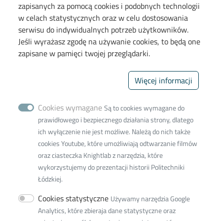
zapisanych za pomocą cookies i podobnych technologii
Polityka prywatności
w celach statystycznych oraz w celu dostosowania
Deklaracja dostępności cyfrowej
serwisu do indywidualnych potrzeb użytkowników.
Mapa kampusu
Jeśli wyrażasz zgodę na używanie cookies, to będą one
zapisane w pamięci twojej przeglądarki.
Wydział Chemiczny
Więcej informacji
90-543 Łódź, ul. Żeromskiego
114, bud. A34
90-924 Łódź, ul. Żeromskiego
Cookies wymagane
Są to cookies wymagane do
116 - adres do
prawidłowego i bezpiecznego działania strony, dlatego
korespondencji
ich wyłączenie nie jest możliwe. Należą do nich także
cookies Youtube, które umożliwiają odtwarzanie filmów
Naciśnij aby wyświetlić adres
oraz ciasteczka Knightlab z narzędzia, które
email
wykorzystujemy do prezentacji historii Politechniki
Adres do doręczeń
Łódzkiej.
elektronicznych (ADE):
Cookies statystyczne
Używamy narzędzia Google
AE:PL-77859-99877-ERVVB-
Analytics, które zbieraja dane statystyczne oraz
29