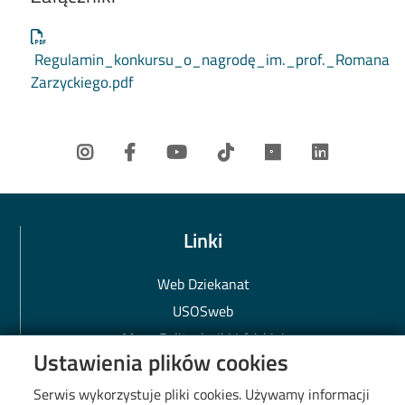
Document
Regulamin_konkursu_o_nagrodę_im._prof._Romana
Zarzyckiego.pdf
Linki
Web Dziekanat
USOSweb
Mapa Politechniki Łódzkiej
Ustawienia plików cookies
Biblioteka PŁ
BIP PŁ
Serwis wykorzystuje pliki cookies. Używamy informacji