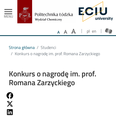
- Strona główna
Przejdź do treści
menu
MENU
pl
en
Strona główna
Studenci
Konkurs o nagrodę im. prof. Romana Zarzyckiego
Konkurs o nagrodę im. prof.
Romana Zarzyckiego
Share on Fb
Share on Twitter
Share on Linkedin