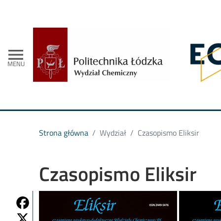
- Strona 
menu
MENU
Strona główna
Wydział
Czasopismo Eliksir
Czasopismo Eliksir
Share on Fb
Share on Twitter