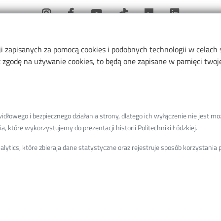
ji zapisanych za pomocą cookies i podobnych technologii w celach
czny
Linki
zgodę na używanie cookies, to będą one zapisane w pamięci twojej
mskiego 114, bud. A34
mskiego 116 - adres do
Web Dziekanat
USOSweb
łowego i bezpiecznego działania strony, dlatego ich wyłączenie nie jest moż
Mapa Politechniki Łódzkiej
ć adres email
, które wykorzystujemy do prezentacji historii Politechniki Łódzkiej.
Biblioteka PŁ
ktronicznych (ADE):
BIP PŁ
ytics, które zbieraja dane statystyczne oraz rejestruje sposób korzystani
ERVVB-29
Polityka prywatności
Deklaracja dostępności cyfrowe
Mapa kampusu
© 2026
Politechnika Łódzka