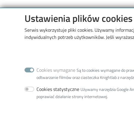
Ustawienia plików cookies
Serwis wykorzystuje pliki cookies. Używamy informac
Wydział Chemi
indywidualnych potrzeb użytkowników. Jeśli wyrażasz 
90-543 Łódź, ul. Żero
90-924 Łódź, ul. Żero
korespondencji
Cookies wymagane
Są to cookies wymagane do prawid
Naciśnij aby wyświetli
odtwarzanie filmów oraz ciasteczka Knightlab z narzędzia
Adres do doręczeń ele
Cookies statystyczne
Używamy narzędzia Google Anal
AE:PL-77859-99877-
poprawiać działanie strony internetowej.
NIP: 727-002-18-95
REGON: 000001583