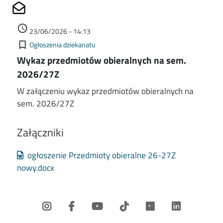
Share on Mailto
Data dodania
access_time
23/06/2026 - 14:13
Kategorie
bookmark_border
Ogłoszenia dziekanatu
Wykaz przedmiotów obieralnych na sem.
2026/27Z
W załączeniu wykaz przedmiotów obieralnych na
sem. 2026/27Z
Załączniki
Document
ogłoszenie Przedmioty obieralne 26-27Z
nowy.docx