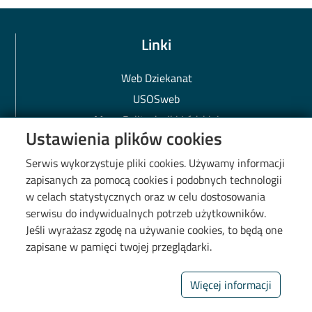
Linki
Web Dziekanat
USOSweb
Mapa Politechniki Łódzkiej
Ustawienia plików cookies
Biblioteka PŁ
BIP PŁ
Serwis wykorzystuje pliki cookies. Używamy informacji
zapisanych za pomocą cookies i podobnych technologii
Polityka prywatności
w celach statystycznych oraz w celu dostosowania
Deklaracja dostępności cyfrowej
serwisu do indywidualnych potrzeb użytkowników.
Mapa kampusu
Jeśli wyrażasz zgodę na używanie cookies, to będą one
zapisane w pamięci twojej przeglądarki.
Wydział Chemiczny
Więcej informacji
90-543 Łódź, ul. Żeromskiego
114, bud. A34