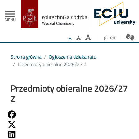
- Strona główna
Przejdź do treści
menu
MENU
pl
en
Strona główna
Ogłoszenia dziekanatu
Przedmioty obieralne 2026/27 Z
Przedmioty obieralne 2026/27
Z
Share on Fb
Share on Twitter
Share on Linkedin