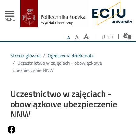
- Strona główna
Przejdź do treści
menu
MENU
pl
en
Strona główna
Ogłoszenia dziekanatu
Uczestnictwo w zajęciach - obowiązkowe
ubezpieczenie NNW
Uczestnictwo w zajęciach -
obowiązkowe ubezpieczenie
NNW
Share on Fb