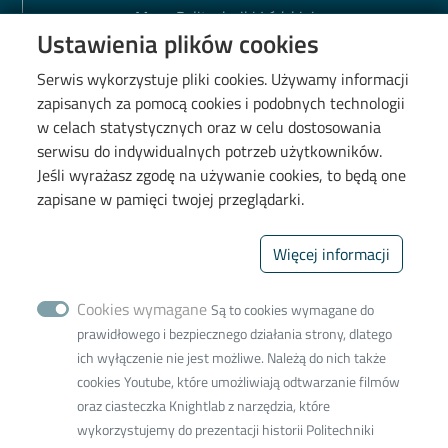
Mapa Politechniki Łódzkiej
Ustawienia plików cookies
Biblioteka PŁ
BIP PŁ
Serwis wykorzystuje pliki cookies. Używamy informacji
zapisanych za pomocą cookies i podobnych technologii
Polityka prywatności
w celach statystycznych oraz w celu dostosowania
Deklaracja dostępności cyfrowej
serwisu do indywidualnych potrzeb użytkowników.
Mapa kampusu
Jeśli wyrażasz zgodę na używanie cookies, to będą one
zapisane w pamięci twojej przeglądarki.
Wydział Chemiczny
Więcej informacji
90-543 Łódź, ul. Żeromskiego
114, bud. A34
90-924 Łódź, ul. Żeromskiego
Cookies wymagane
Są to cookies wymagane do
116 - adres do
prawidłowego i bezpiecznego działania strony, dlatego
korespondencji
ich wyłączenie nie jest możliwe. Należą do nich także
cookies Youtube, które umożliwiają odtwarzanie filmów
Naciśnij aby wyświetlić adres
oraz ciasteczka Knightlab z narzędzia, które
email
wykorzystujemy do prezentacji historii Politechniki