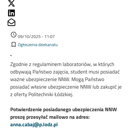
Share on Twitter
Share on Linkedin
Share on Mailto
Data dodania
access_time
09/10/2025 - 11:07
Kategorie
bookmark_border
Ogłoszenia dziekanatu
.
Zgodnie z regulaminem laboratoriów, w których
odbywają Państwo zajęcia, student musi posiadać
ważne ubezpieczenie NNW. Mogą Państwo
posiadać własne ubezpieczenie NNW lub zakupić je
z oferty Politechniki Łódzkiej.
Potwierdzenie posiadanego ubezpieczenia NNW
proszę przesyłać mailowo na adres:
anna.cabaj@p.lodz.pl